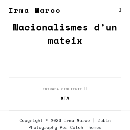
Irma Marco
Nacionalismes d’un
mateix
Navegación
de
Entrada
ENTRADA SIGUIENTE
entradas
siguiente
XTA
Copyright © 2026
Irma Marco
|
Zubin
Photography Por
Catch Themes