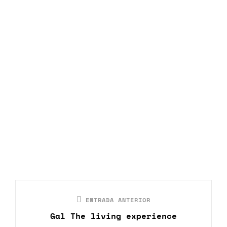
Navegación
Entrada
ENTRADA ANTERIOR
de
anterior
Gal The living experience