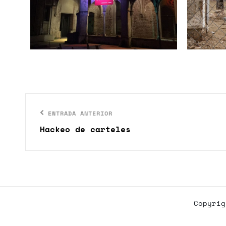
Navegación
Entrada
ENTRADA ANTERIOR
de
anterior
Hackeo de carteles
entradas
Copyri