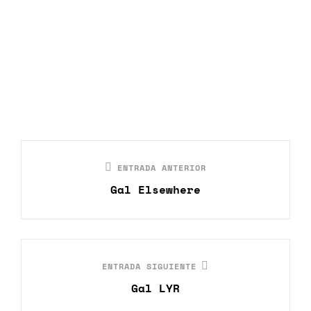
Navegación
Entrada
ENTRADA ANTERIOR
de
anterior
Gal Elsewhere
entradas
Entrada
ENTRADA SIGUIENTE
siguiente
Gal LYR