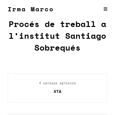
Irma Marco
Procés de treball a
l’institut Santiago
Sobrequés
Navegación
Entrada
ENTRADA ANTERIOR
de
anterior
XTA
entradas