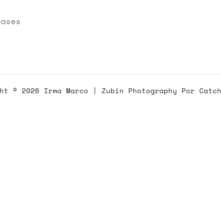
eases
ght © 2026
Irma Marco
|
Zubin Photography Por
Catc